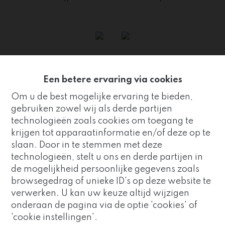
Een betere ervaring via cookies
Kantoor Zuidrand
Om u de best mogelijke ervaring te bieden,
gebruiken zowel wij als derde partijen
Strijderstraat 8, 2650 Edegem
technologieën zoals cookies om toegang te
03 459 89 59
krijgen tot apparaatinformatie en/of deze op te
info@immovivo.be
slaan. Door in te stemmen met deze
technologieën, stelt u ons en derde partijen in
Openingsuren
de mogelijkheid persoonlijke gegevens zoals
Goed nieuws!
Maandag 09:00 - 17:00
browsegedrag of unieke ID's op deze website te
Dinsdag 09:00 - 17:00
verwerken. U kan uw keuze altijd wijzigen
Immo Vivo maakt nu deel uit
Woensdag 09:00 - 17:00
onderaan de pagina via de optie 'cookies' of
van de
Altro Vastgoedgroep
.
Donderdag 09:00 - 17:00
'cookie instellingen'.
Zo blijven we uw vertrouwde