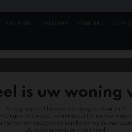
PROJECTEN
VERKOPEN
VERHUREN
ONZE M
el is uw woning
Vraagt u zich af hoeveel uw vastgoed waard is?
fmetingen, bouwtype, referentiepunten en huurwaard
nalyse van uw vastgoed en berekenen wij de marktco
Dit volledig gratis en vrijblijvend!