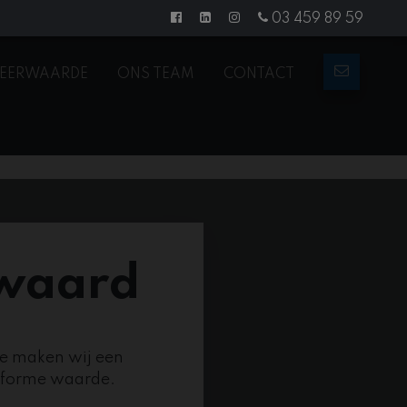
03 459 89 59
EERWAARDE
ONS TEAM
CONTACT
 waard
e maken wij een
nforme waarde.