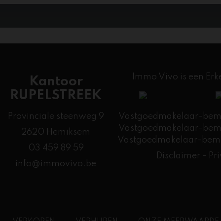
Immo Vivo is een Er
Kantoor
RUPELSTREEK
Provinciale steenweg 9
Vastgoedmakelaar-bemid
Vastgoedmakelaar-bemid
2620 Hemiksem
​Vastgoedmakelaar-bemi
03 459 89 59
Disclaimer
-
Pr
info@immovivo.be