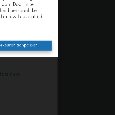
laan. Door in te
heid persoonlijke
 kan uw keuze altijd
oep
.
en kracht.
rkeuren aanpassen
statement