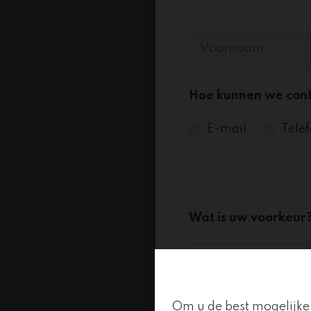
Hoe kunnen we con
E-mail
Tele
Wat is uw voorkeur
Om u de best mogelijke 
Wat is het adres va