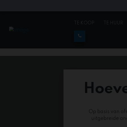
TE KOOP
TE HUUR
Hoeve
Op basis van a
uitgebreide a