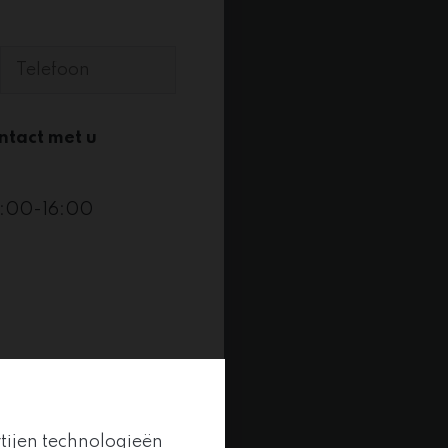
tact met u
3:00-16:00
rtijen technologieën