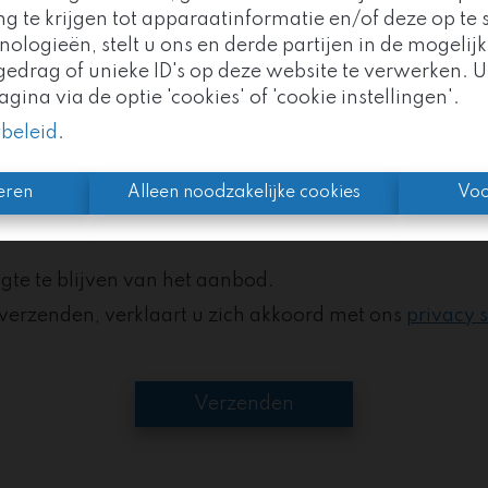
g te krijgen tot apparaatinformatie en/of deze op te s
logieën, stelt u ons en derde partijen in de mogelijk
Goed nieuws!
drag of unieke ID's op deze website te verwerken. U
ina via de optie 'cookies' of 'cookie instellingen'.
mo Vivo maakt nu deel uit van de
Altro Vastgoedgr
ybeleid
.
n we uw vertrouwde partner, met nog meer expertise 
eren
Alleen noodzakelijke cookies
Voo
gte te blijven van het aanbod.
e verzenden, verklaart u zich akkoord met ons
privacy 
Verzenden