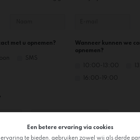
tact met u opnemen?
Wanneer kunnen we con
opnemen?
foon
SMS
10:00-13:00
1
16:00-19:00
?
Een betere ervaring via cookies
ervaring te bieden, gebruiken zowel wij als derde pa
n het pand dat u wenst te verkopen / verhuren?